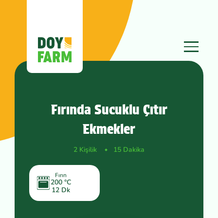
Fırında Sucuklu Çıtır
Ekmekler
2 Kişilik
15 Dakika
Fırın
200 °C
12 Dk