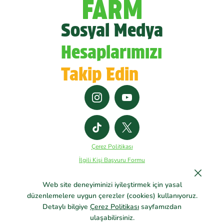
Sosyal Medya
Hesaplarımızı
Takip Edin
Çerez Politikası
İlgili Kişi Başvuru Formu
Kişisel Veriler Genel Aydınlatma Metni
Web site deneyiminizi iyileştirmek için yasal
Kişisel Verilerin İşlenmesi ve Korunması Politikası
düzenlemelere uygun çerezler (cookies) kullanıyoruz.
Yerleşkemizde Yer Alan Güvenlik Kameraları Hakkında
Detaylı bilgiye
Çerez Politikası
sayfamızdan
© Copyright 2026 DoyFarm. Tüm hakları saklıdır.
ulaşabilirsiniz.