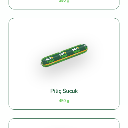
380 g
Piliç Sucuk
450 g