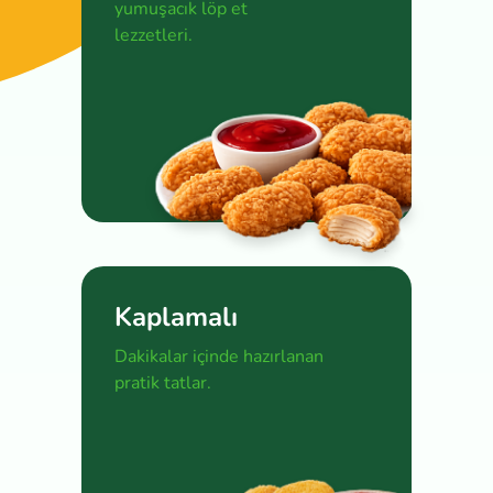
yumuşacık löp et
lezzetleri.
Kaplamalı
Dakikalar içinde hazırlanan
pratik tatlar.