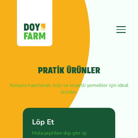
PRATIK ÜRÜNLER
Kolayca hazırlanan, hızlı ve lezzetli yemekler için ideal
ürünler.
Löp Et
Hızla pişirilen dışı çıtır içi