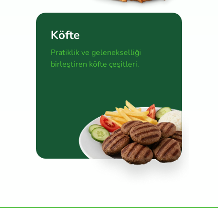
Köfte
Pratiklik ve gelenekselliği
birleştiren köfte çeşitleri.