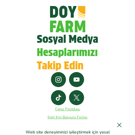
Sosyal Medya
Hesaplarımızı
Takip Edin
Çerez Politikası
İlgili Kişi Başvuru Formu
Kişisel Veriler Genel Aydınlatma Metni
Web site deneyiminizi iyileştirmek için yasal
Kişisel Verilerin İşlenmesi ve Korunması Politikası