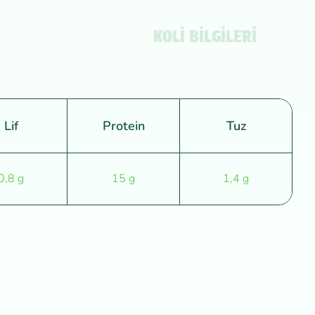
KOLİ BİLGİLERİ
Lif
Protein
Tuz
0,8 g
15 g
1,4 g