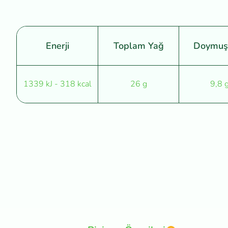
Enerji
Toplam Yağ
Doymuş
1339 kJ - 318 kcal
26 g
9,8 