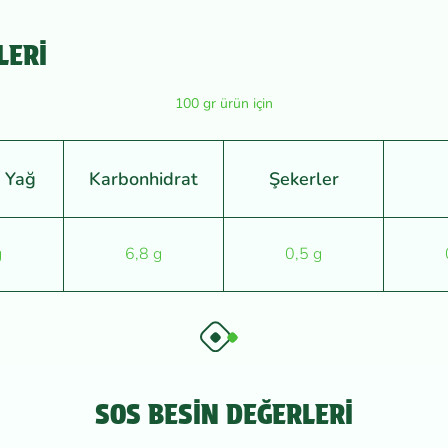
LERİ
100 gr ürün için
 Yağ
Karbonhidrat
Şekerler
g
6,8 g
0,5 g
SOS BESIN DEĞERLERI