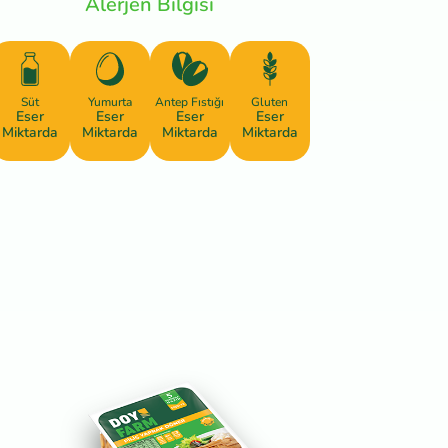
Alerjen Bilgisi
Süt
Yumurta
Antep Fıstığı
Gluten
Eser
Eser
Eser
Eser
Miktarda
Miktarda
Miktarda
Miktarda