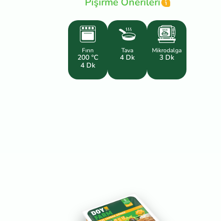
Pişirme Önerileri
Fırın
Tava
Mikrodalga
200 °C
4 Dk
3 Dk
4 Dk