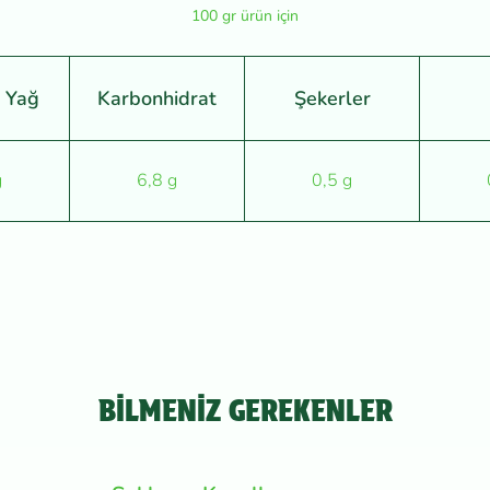
100 gr ürün için
 Yağ
Karbonhidrat
Şekerler
g
6,8 g
0,5 g
BİLMENİZ GEREKENLER