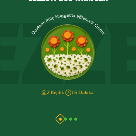
Doyfarm Piliç Nugget'la Eğlenceli Çıtırlık
2 Kişilik
15 Dakika