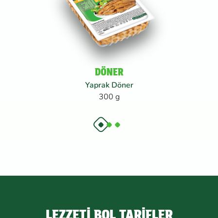
DÖNER
Yaprak Döner
300 g
LEZZETİ BOL TARİFLER