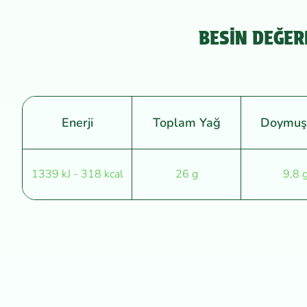
BESİN DEĞER
Enerji
Toplam Yağ
Doymuş
1339 kJ - 318 kcal
26 g
9,8 